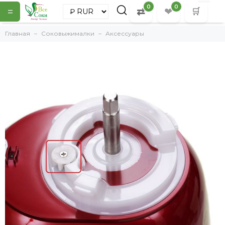
0
0
=
⇄
❤
🛒
Главная
Соковыжималки
Аксессуары