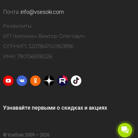
Почта:
info@vsesoki.com
Реквизиты
ИП Чиликин Виктор Олегович
ОГРНИП: 320784700182896
ИНН: 780156938226
Узнавайте первыми о скидках и акциях
© VseSoki 2009 — 2026