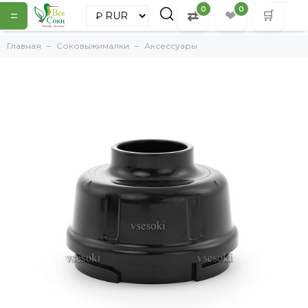
0
0
=
⇄
❤
🛒
Главная
Соковыжималки
Аксессуары