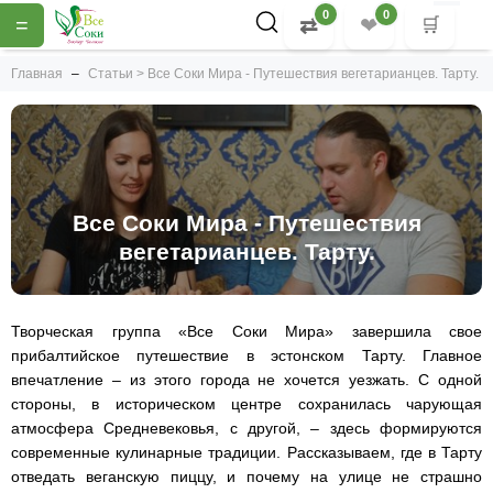
0
0
=
⇄
❤
🛒
Главная
Статьи > Все Соки Мира - Путешествия вегетарианцев. Тарту.
Все Соки Мира - Путешествия
вегетарианцев. Тарту.
Творческая группа «Все Соки Мира» завершила свое
прибалтийское путешествие в эстонском Тарту. Главное
впечатление – из этого города не хочется уезжать. С одной
стороны, в историческом центре сохранилась чарующая
атмосфера Средневековья, с другой, – здесь формируются
современные кулинарные традиции. Рассказываем, где в Тарту
отведать веганскую пиццу, и почему на улице не страшно