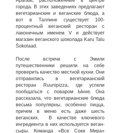
Aparaat, расположенные в центре
города. В этих заведениях предлагают
вегетарианские и веганские блюда, а
вот в Таллине существует 100-
процентный веганский ресторан с
лаконичным именем V и действует
магазин веганского шоколада Karu Talu
Šokolaad.
После встречи с Эмили
путешественники решили на себе
проверить качество местной кухни. Они
отправились в вегетарианский
ресторан Ruunipizza, где успели
пообщаться с поваром Ынне.
Она
рассказала, что вегетарианские блюда
весьма популярны, особенно пицца,
причем в меню есть даже шесть
веганских.
В качестве ключевого
ингредиента в них используется веган-
сыры. Команда «Все Соки Мира»