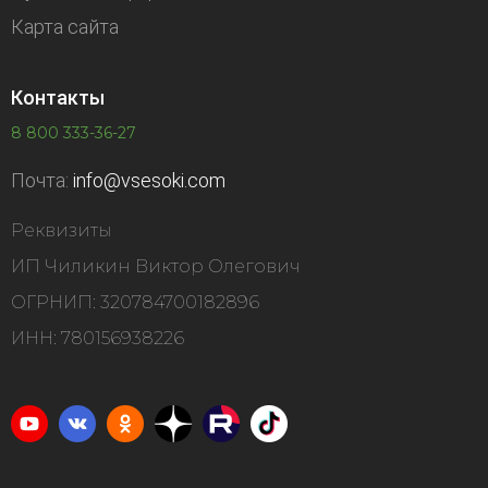
Карта сайта
Контакты
8 800 333-36-27
Почта:
info@vsesoki.com
Реквизиты
ИП Чиликин Виктор Олегович
ОГРНИП: 320784700182896
ИНН: 780156938226