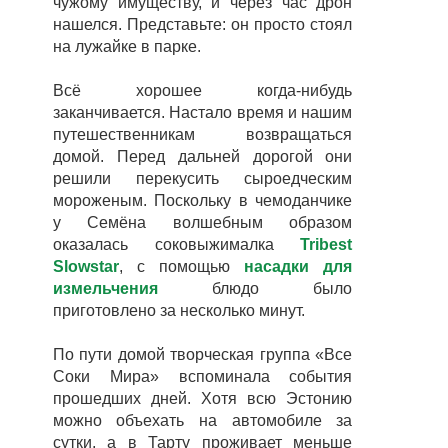
чужому имуществу, и через час дрон
нашелся. Представьте: он просто стоял
на лужайке в парке.
Всё хорошее когда-нибудь
заканчивается. Настало время и нашим
путешественникам возвращаться
домой. Перед дальней дорогой они
решили перекусить сыроедческим
мороженым.
Поскольку в чемоданчике
у Семёна волшебным образом
оказалась соковыжималка
Tribest
Slowstar
, с помощью
насадки для
измельчения
блюдо было
приготовлено за несколько минут.
По пути домой творческая группа «Все
Соки Мира» вспоминала события
прошедших дней. Хотя всю Эстонию
можно объехать на автомобиле за
сутки, а в Тарту проживает меньше