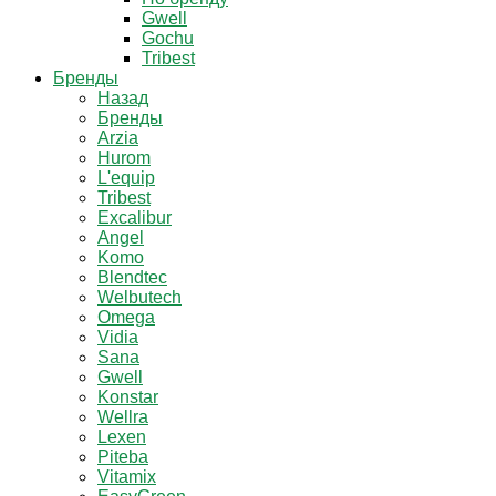
Gwell
Gochu
Tribest
Бренды
Назад
Бренды
Arzia
Hurom
L'equip
Tribest
Excalibur
Angel
Komo
Blendtec
Welbutech
Omega
Vidia
Sana
Gwell
Konstar
Wellra
Lexen
Piteba
Vitamix