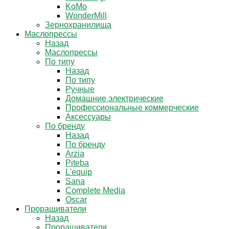
KoMo
WonderMill
Зернохранилища
Маслопрессы
Назад
Маслопрессы
По типу
Назад
По типу
Ручные
Домашние электрические
Профессиональные коммерческие
Аксессуары
По бренду
Назад
По бренду
Arzia
Piteba
L'equip
Sana
Complete Media
Oscar
Проращиватели
Назад
Проращиватели