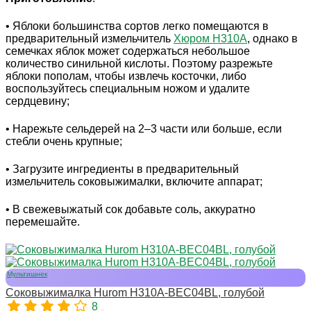
• Яблоки большинства сортов легко помещаются в
предварительный измельчитель
Хюром H310А
, однако в
семечках яблок может содержаться небольшое
количество синильной кислоты. Поэтому разрежьте
яблоки пополам, чтобы извлечь косточки, либо
воспользуйтесь специальным ножом и удалите
сердцевину;
• Нарежьте сельдерей на 2–3 части или больше, если
стебли очень крупные;
• Загрузите ингредиенты в предварительный
измельчитель соковыжималки, включите аппарат;
• В свежевыжатый сок добавьте соль, аккуратно
перемешайте.
Мультишнек
Соковыжималка Hurom H310A-BEC04BL, голубой
8
10974