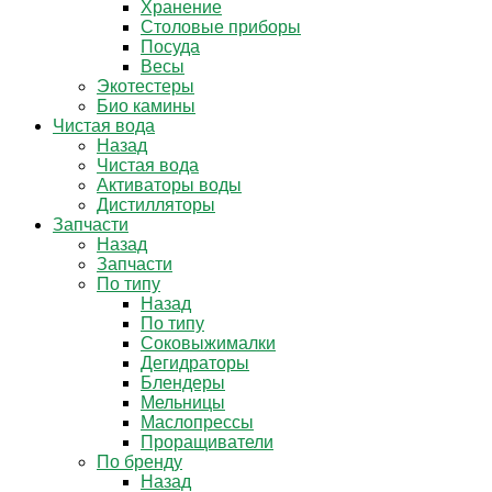
Хранение
Столовые приборы
Посуда
Весы
Экотестеры
Био камины
Чистая вода
Назад
Чистая вода
Активаторы воды
Дистилляторы
Запчасти
Назад
Запчасти
По типу
Назад
По типу
Соковыжималки
Дегидраторы
Блендеры
Мельницы
Маслопрессы
Проращиватели
По бренду
Назад