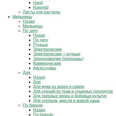
Hanil
Rawmid
Листы для пастилы
Мельницы
Назад
Мельницы
По типу
Назад
По типу
Ручные
Электрические
Электрические + ручные
Зернодавилки (хлопницы)
Коммерческие
Аксессуары
Для
Назад
Для
Для муки из зерен и семян
Для специй из трав и сушеных продуктов
Для твёрдых зерен и бобовых культур
Для хлопьев, мюсли и живой каши
По бренду
Назад
По бренду