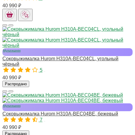
40 990 ₽
Мультишнек
Соковыжималка Hurom H310A-BEC04CL, угольный
чёрный
5
11009
40 990 ₽
Распродано
Мультишнек
Соковыжималка Hurom H310A-BEC04BE, бежевый
7
10976
40 990 ₽
Распродано