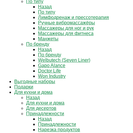
По типу
Назад
По типу
Лимфодренаж и прессотерапия
Ручные вибромассажёры
Массажеры для ног и рук
Массажеры для фитнеса
Манжеты
По бренду
Назад
По бренду
Welbutech (Seven Liner)
Gapo Alance
Doctor Life
Won Industry
Выгодные наборы
Подарки
Для кухни и дома
Назад
Для кухни и дома
Для десертов
Принадлежности
Назад
Принадлежности
Нарезка продуктов