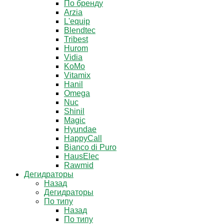
По бренду
Arzia
L'equip
Blendtec
Tribest
Hurom
Vidia
KoMo
Vitamix
Hanil
Omega
Nuc
Shinil
Magic
Hyundae
HappyCall
Bianco di Puro
HausElec
Rawmid
Дегидраторы
Назад
Дегидраторы
По типу
Назад
По типу