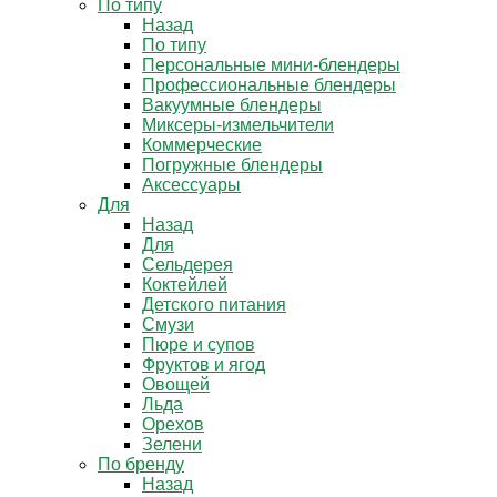
По типу
Назад
По типу
Персональные мини-блендеры
Профессиональные блендеры
Вакуумные блендеры
Миксеры-измельчители
Коммерческие
Погружные блендеры
Аксессуары
Для
Назад
Для
Сельдерея
Коктейлей
Детского питания
Смузи
Пюре и супов
Фруктов и ягод
Овощей
Льда
Орехов
Зелени
По бренду
Назад