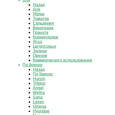
Для
Назад
Для
Яблок
Томатов
Cельдерея
Винограда
Граната
Корнеплодов
Ягод
Цитрусовых
Зелени
Орехов
Коммерческого использования
По бренду
Назад
По бренду
Hurom
Tribest
Angel
Wellra
Sana
Lexen
Omega
Hyundae