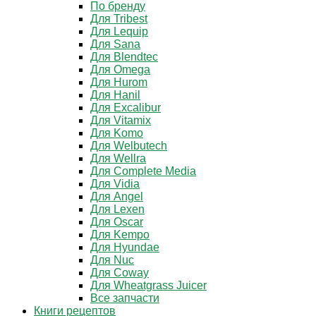
По бренду
Для Tribest
Для Lequip
Для Sana
Для Blendtec
Для Omega
Для Hurom
Для Hanil
Для Excalibur
Для Vitamix
Для Komo
Для Welbutech
Для Wellra
Для Complete Media
Для Vidia
Для Angel
Для Lexen
Для Oscar
Для Kempo
Для Hyundae
Для Nuc
Для Coway
Для Wheatgrass Juicer
Все запчасти
Книги рецептов