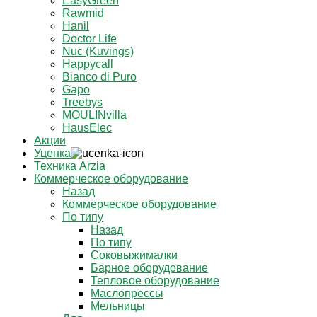
EasyGreen
Rawmid
Hanil
Doctor Life
Nuc (Kuvings)
Happycall
Bianco di Puro
Gapo
Treebys
MOULINvilla
HausElec
Акции
Уценка
Техника Arzia
Коммерческое оборудование
Назад
Коммерческое оборудование
По типу
Назад
По типу
Соковыжималки
Барное оборудование
Тепловое оборудование
Маслопрессы
Мельницы