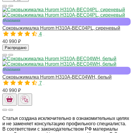
Мультишнек
Соковыжималка Hurom H310A-BEC04PL, сиреневый
4
10975
40 990 ₽
Распродано
Мультишнек
Соковыжималка Hurom H310A-BEC04WH, белый
7
10973
40 990 ₽
Статья создана исключительно в ознакомительных целях
и не заменяет консультацию профильного специалиста.
В соответствии с законодательством РФ материалы