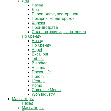
Для
Назад
Для
Баров, кафе, ресторанов
Пекарни, кондитерской
Хорека
Производства
Салонов, клиник, санаториев
По бренду
Назад
По бренду
Angel
Excalibur
Tribest
Blendtec
Vitamix
Doctor Life
Hurom
L'equip
Komo
Complete Media
Won Industry
Массажеры
Назад
Массажеры