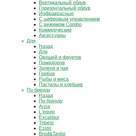
Вертикальный обдув
Горизонтальный обдув
Инфракрасные
С цифровым управлением
С режимом Combo
Коммерческие
Аксессуары
Для
Назад
Для
Овощей и фруктов
Помидоров
Зелени и чая
Грибов
Рыбы и мяса
Пастилы и хлебцев
По бренду
Назад
По бренду
Arzia
L'equip
Excalibur
Tribest
Ezidri
Brod&Taylor