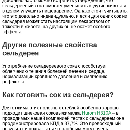
Довольно часто можно встретить утверждение, что
сельдереевый сок помогает уменьшить вздутие живота и
в целом улучшить пищеварение. Однако стоит учитывать,
что это довольно индивидуально, и если для одних сок из
сельдерея может стать настоящим лекарством от
тяжести в животе, на других он не окажет особого
эффекта.
Другие полезные свойства
сельдерея
Употребление сельдереевого сока способствует
облегчению течения болезней печени и сердца,
нормализации кровяного давления и смягчению
рефлюкса.
Как готовить сок из сельдерея?
Для отжима этих полезных стеблей особенно хорошо
подходит шнековая соковыжималка
Hurom H310A
– в
проводимых нашей компанией тестах с сельдереем она
продемонстрировала КПД в 87,7%. Это превосходный
результат, и похвастаться подобным могут очень