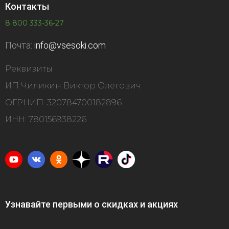
Контакты
8 800 333-36-27
Почта:
info@vsesoki.com
Реквизиты
ИП Чиликин Виктор Олегович
ОГРНИП: 320784700182896
ИНН: 780156938226
Узнавайте первыми о скидках и акциях