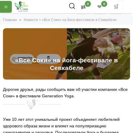
0
0
=
⇄
❤
🛒
Главная
Новости > «Все Соки» на йога-фестивале в Севкабеле
«Все Соки» на йога-фестивале в
Севкабеле
Дорогие друзья, рады сообщить вам об участии компании «Все
Соки» в фестивале Generation Yoga.
Уже 10 лет этот уникальный проект объединяет любителей
здорового образа жизни и влияет на популяризацию
саморазвития и здоровья. Последователи йоги и буддизма