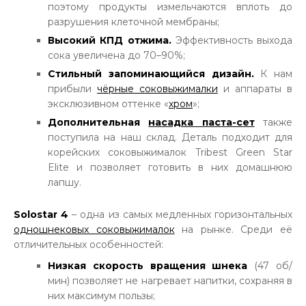
поэтому продукты измельчаются вплоть до
разрушения клеточной мембраны;
Высокий КПД отжима.
Эффективность выхода
сока увеличена до 70–90%;
Стильный запоминающийся дизайн.
К нам
прибыли
чёрные соковыжималки
и аппараты в
эксклюзивном оттенке «
хром
»;
Дополнительная
насадка паста-сет
также
поступила на наш склад. Деталь подходит для
корейских соковыжималок Tribest Green Star
Elite и позволяет готовить в них домашнюю
лапшу.
Solostar 4
– одна из самых медленных горизонтальных
одношнековых соковыжималок
на рынке. Среди её
отличительных особенностей:
Низкая скорость вращения шнека
(47 об/
мин) позволяет не нагревает напитки, сохраняя в
них максимум пользы;