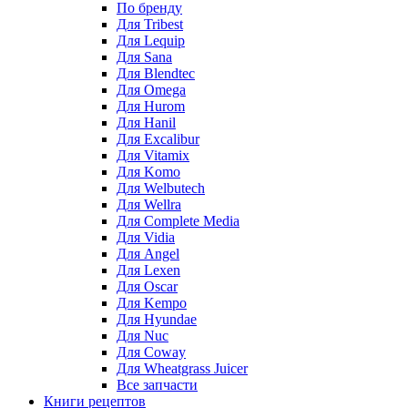
По бренду
Для Tribest
Для Lequip
Для Sana
Для Blendtec
Для Omega
Для Hurom
Для Hanil
Для Excalibur
Для Vitamix
Для Komo
Для Welbutech
Для Wellra
Для Complete Media
Для Vidia
Для Angel
Для Lexen
Для Oscar
Для Kempo
Для Hyundae
Для Nuc
Для Coway
Для Wheatgrass Juicer
Все запчасти
Книги рецептов