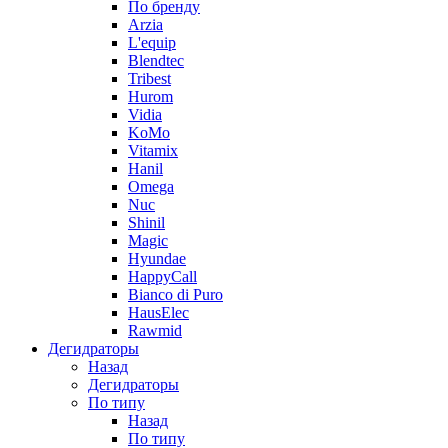
По бренду
Arzia
L'equip
Blendtec
Tribest
Hurom
Vidia
KoMo
Vitamix
Hanil
Omega
Nuc
Shinil
Magic
Hyundae
HappyCall
Bianco di Puro
HausElec
Rawmid
Дегидраторы
Назад
Дегидраторы
По типу
Назад
По типу