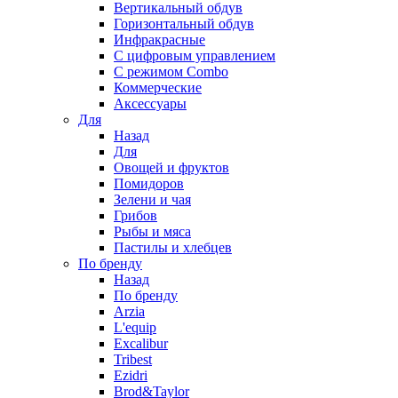
Вертикальный обдув
Горизонтальный обдув
Инфракрасные
С цифровым управлением
С режимом Combo
Коммерческие
Аксессуары
Для
Назад
Для
Овощей и фруктов
Помидоров
Зелени и чая
Грибов
Рыбы и мяса
Пастилы и хлебцев
По бренду
Назад
По бренду
Arzia
L'equip
Excalibur
Tribest
Ezidri
Brod&Taylor