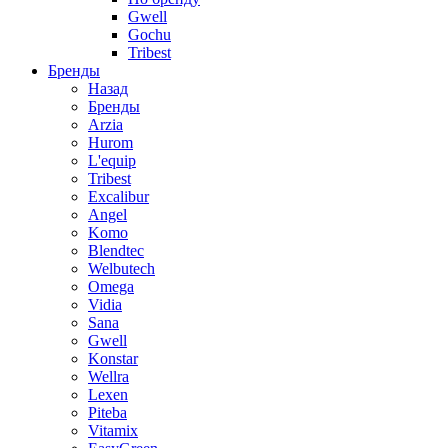
Gwell
Gochu
Tribest
Бренды
Назад
Бренды
Arzia
Hurom
L'equip
Tribest
Excalibur
Angel
Komo
Blendtec
Welbutech
Omega
Vidia
Sana
Gwell
Konstar
Wellra
Lexen
Piteba
Vitamix