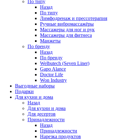
По типу
Назад
По типу
Лимфодренаж и прессотерапия
Ручные вибромассажёры
Массажеры для ног и рук
Массажеры для фитнеса
Манжеты
По бренду
Назад
По бренду
Welbutech (Seven Liner)
Gapo Alance
Doctor Life
Won Industry
Выгодные наборы
Подарки
Для кухни и дома
Назад
Для кухни и дома
Для десертов
Принадлежности
Назад
Принадлежности
Нарезка продуктов