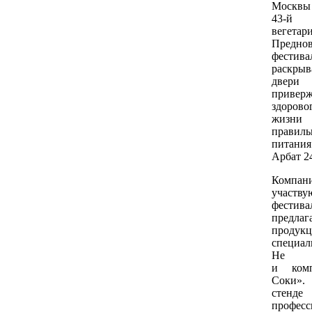
Москвы
43-й
вегетар
Предно
фестива
раскр
двери
привер
здоров
жи
правиль
питани
Арбат 2
Компан
участ
фестив
предл
прод
специал
Не ис
и ком
Соки»
стенд
професс