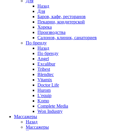
Для
Назад
Для
Баров, кафе, ресторанов
Пекарни, кондитерской
Хорека
Производства
Салонов, клиник, санаториев
По бренду
Назад
По бренду
Angel
Excalibur
Tribest
Blendtec
Vitamix
Doctor Life
Hurom
L'equip
Komo
Complete Media
Won Industry
Массажеры
Назад
Массажеры