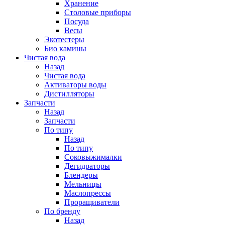
Хранение
Столовые приборы
Посуда
Весы
Экотестеры
Био камины
Чистая вода
Назад
Чистая вода
Активаторы воды
Дистилляторы
Запчасти
Назад
Запчасти
По типу
Назад
По типу
Соковыжималки
Дегидраторы
Блендеры
Мельницы
Маслопрессы
Проращиватели
По бренду
Назад