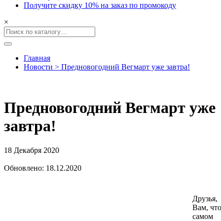
Получите скидку 10% на заказ по промокоду
×
Главная
Новости > Предновогодний Вегмарт уже завтра!
Предновогодний Вегмарт уже
завтра!
18 Декабря 2020
Обновлено: 18.12.2020
Друзья,
Вам, что
само