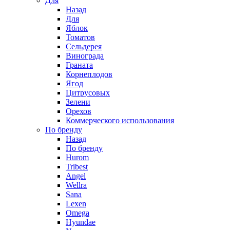
Для
Назад
Для
Яблок
Томатов
Cельдерея
Винограда
Граната
Корнеплодов
Ягод
Цитрусовых
Зелени
Орехов
Коммерческого использования
По бренду
Назад
По бренду
Hurom
Tribest
Angel
Wellra
Sana
Lexen
Omega
Hyundae