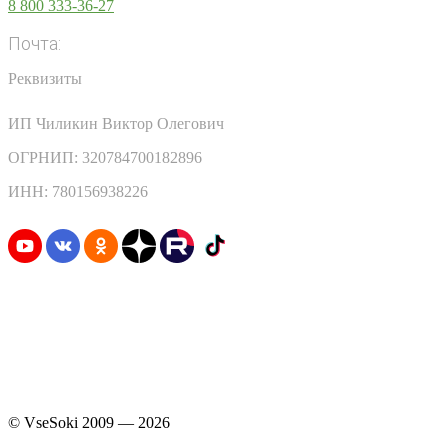
8 800 333-36-27
Почта:
info@vsesoki.com
Реквизиты
ИП Чиликин Виктор Олегович
ОГРНИП: 320784700182896
ИНН: 780156938226
Узнавайте первыми о скидках и акциях
© VseSoki 2009 — 2026