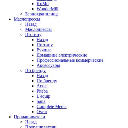
KoMo
WonderMill
Зернохранилища
Маслопрессы
Назад
Маслопрессы
По типу
Назад
По типу
Ручные
Домашние электрические
Профессиональные коммерческие
Аксессуары
По бренду
Назад
По бренду
Arzia
Piteba
L'equip
Sana
Complete Media
Oscar
Проращиватели
Назад
Проращиватели