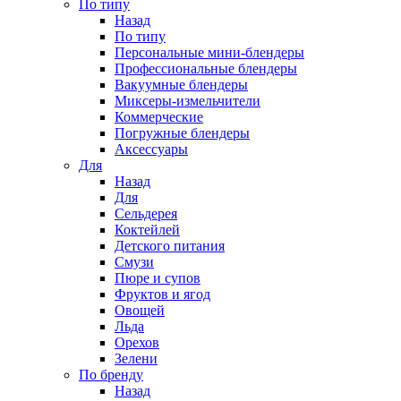
По типу
Назад
По типу
Персональные мини-блендеры
Профессиональные блендеры
Вакуумные блендеры
Миксеры-измельчители
Коммерческие
Погружные блендеры
Аксессуары
Для
Назад
Для
Сельдерея
Коктейлей
Детского питания
Смузи
Пюре и супов
Фруктов и ягод
Овощей
Льда
Орехов
Зелени
По бренду
Назад