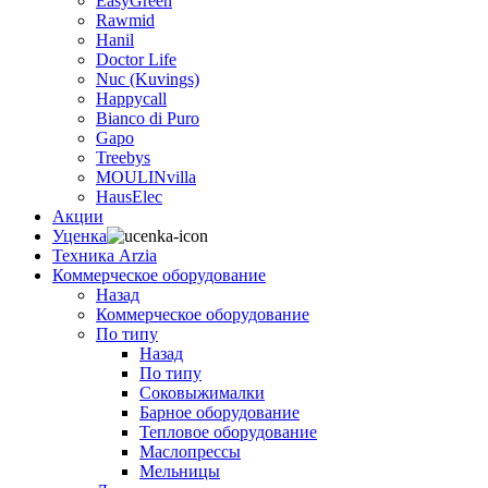
EasyGreen
Rawmid
Hanil
Doctor Life
Nuc (Kuvings)
Happycall
Bianco di Puro
Gapo
Treebys
MOULINvilla
HausElec
Акции
Уценка
Техника Arzia
Коммерческое оборудование
Назад
Коммерческое оборудование
По типу
Назад
По типу
Соковыжималки
Барное оборудование
Тепловое оборудование
Маслопрессы
Мельницы