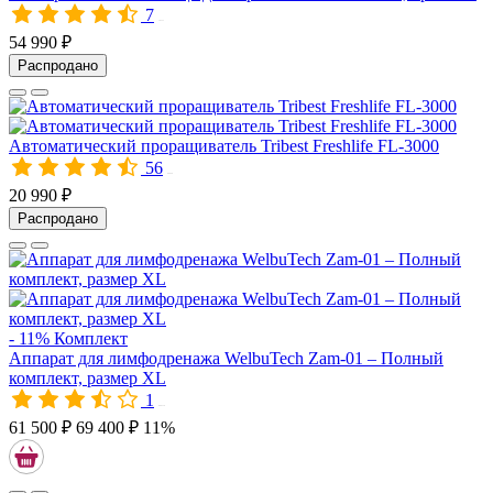
7
10323
54 990 ₽
Распродано
Автоматический проращиватель Tribest Freshlife FL-3000
56
00050
20 990 ₽
Распродано
- 11%
Комплект
Аппарат для лимфодренажа WelbuTech Zam-01 – Полный
комплект, размер XL
1
A00338
61 500 ₽
69 400 ₽
11%