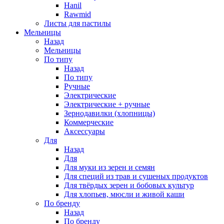
Hanil
Rawmid
Листы для пастилы
Мельницы
Назад
Мельницы
По типу
Назад
По типу
Ручные
Электрические
Электрические + ручные
Зернодавилки (хлопницы)
Коммерческие
Аксессуары
Для
Назад
Для
Для муки из зерен и семян
Для специй из трав и сушеных продуктов
Для твёрдых зерен и бобовых культур
Для хлопьев, мюсли и живой каши
По бренду
Назад
По бренду