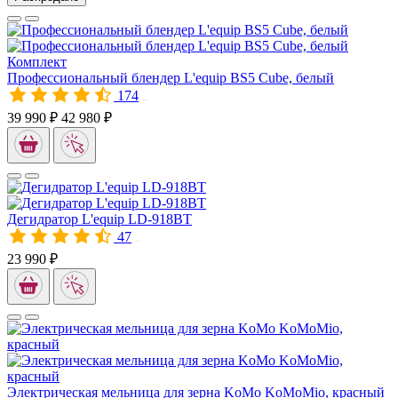
Комплект
Профессиональный блендер L'equip BS5 Cube, белый
174
00925M
39 990 ₽
42 980 ₽
Дегидратор L'equip LD-918BT
47
10192
23 990 ₽
Электрическая мельница для зерна KoMo KoMoMio, красный