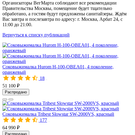
Организаторы ВегМарта соблюдают все рекомендации
Правительства Москвы, помещение будет тщательно
обработано, а гостям будут предложены санитайзеры. Ждём
Вас завтра и послезавтра по адресу: г. Москва, Арбат 24, с
11:00 до 21:00.
Вернуться к списку публикаций
Соковыжималка Hurom H-100-OBEA01, 4 поколение,
оранжевый
18
10469
51 100 ₽
Распродано
Соковыжималка Tribest Slowstar SW-2000VS, красный
177
00285
64 990 ₽
Распродано