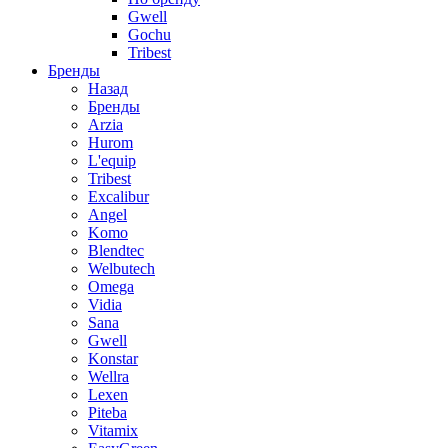
Gwell
Gochu
Tribest
Бренды
Назад
Бренды
Arzia
Hurom
L'equip
Tribest
Excalibur
Angel
Komo
Blendtec
Welbutech
Omega
Vidia
Sana
Gwell
Konstar
Wellra
Lexen
Piteba
Vitamix