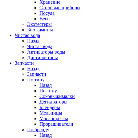
Хранение
Столовые приборы
Посуда
Весы
Экотестеры
Био камины
Чистая вода
Назад
Чистая вода
Активаторы воды
Дистилляторы
Запчасти
Назад
Запчасти
По типу
Назад
По типу
Соковыжималки
Дегидраторы
Блендеры
Мельницы
Маслопрессы
Проращиватели
По бренду
Назад