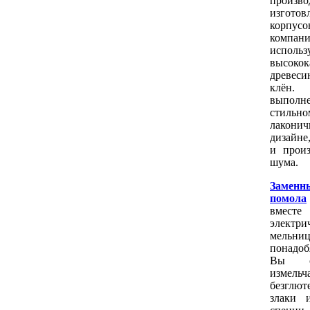
произво
изготов
корпусо
компа
использ
высокок
древеси
клён.
выпо
стильно
лакони
дизайне
и произ
шума.
Заменн
помола
вме
электри
мельни
понадоб
Вы со
измельч
безглют
злаки 