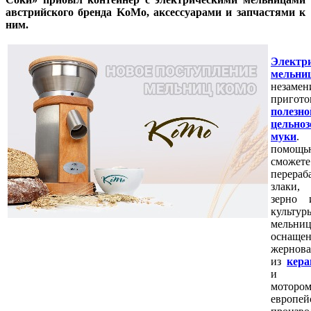
австрийского бренда KoMo, аксессуарами и запчастями к
ним.
Электр
мельн
незам
пригото
полезно
цельноз
муки
.
помо
сможете
перераб
злаки
зерно 
культ
мельни
оснаще
жернов
из
кера
и на
моторо
европей