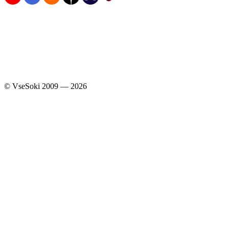
Узнавайте первыми о скидках и акциях
© VseSoki 2009 — 2026