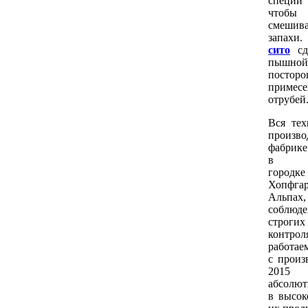
специи
что
смешива
запахи
сито
сд
пышн
посторо
примесе
отрубей
Вся те
произв
фабрике
в ма
городке
Хопфг
Аль
соблюд
строг
контр
работае
с произ
2015 
абсолют
в высок