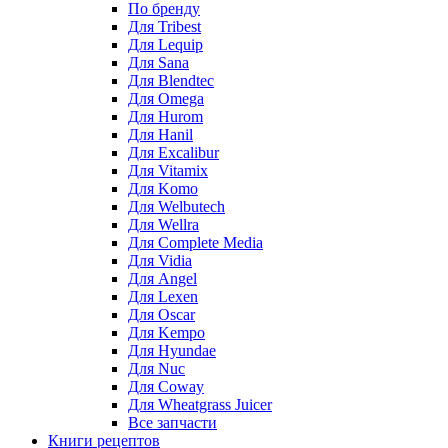
По бренду
Для Tribest
Для Lequip
Для Sana
Для Blendtec
Для Omega
Для Hurom
Для Hanil
Для Excalibur
Для Vitamix
Для Komo
Для Welbutech
Для Wellra
Для Complete Media
Для Vidia
Для Angel
Для Lexen
Для Oscar
Для Kempo
Для Hyundae
Для Nuc
Для Coway
Для Wheatgrass Juicer
Все запчасти
Книги рецептов