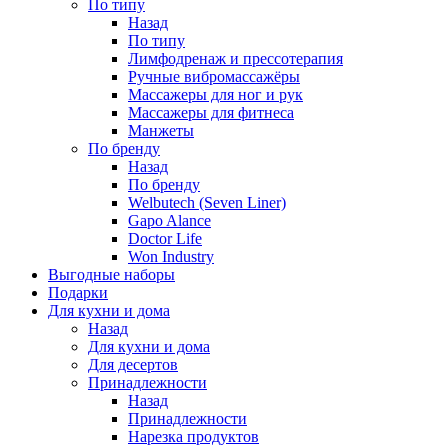
По типу
Назад
По типу
Лимфодренаж и прессотерапия
Ручные вибромассажёры
Массажеры для ног и рук
Массажеры для фитнеса
Манжеты
По бренду
Назад
По бренду
Welbutech (Seven Liner)
Gapo Alance
Doctor Life
Won Industry
Выгодные наборы
Подарки
Для кухни и дома
Назад
Для кухни и дома
Для десертов
Принадлежности
Назад
Принадлежности
Нарезка продуктов