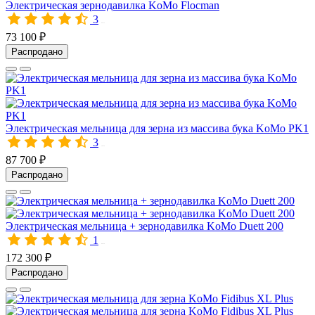
Электрическая зернодавилка KoMo Flocman
3
00725
73 100 ₽
Распродано
Электрическая мельница для зерна из массива бука KoMo PK1
3
10039
87 700 ₽
Распродано
Электрическая мельница + зернодавилка KoMo Duett 200
1
00726
172 300 ₽
Распродано