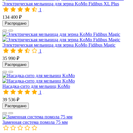
Электрическая мельница для зерна KoMo Fidibus XL Plus
1
00780
134 400 ₽
Распродано
Электрическая мельница для зерна KoMo Fidibus Magic
1
10322
35 990 ₽
Распродано
Насадка-сито для мельниц KoMo
1
10083
39 536 ₽
Распродано
Заменная система помола 75 мм
10161