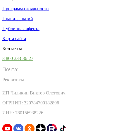
Программа лояльности
Правила акций
Публичная оферта
Карта сайта
Контакты
8 800 333-36-27
Почта:
info@vsesoki.com
Реквизиты
ИП Чиликин Виктор Олегович
ОГРНИП: 320784700182896
ИНН: 780156938226