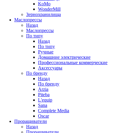
KoMo
WonderMill
Зернохранилища
Маслопрессы
Назад
Маслопрессы
По типу
Назад
По типу
Ручные
Домашние электрические
Профессиональные коммерческие
Аксессуары
По бренду
Назад
По бренду
Arzia
Piteba
L'equip
Sana
Complete Media
Oscar
Проращиватели
Назад
Проращиватели