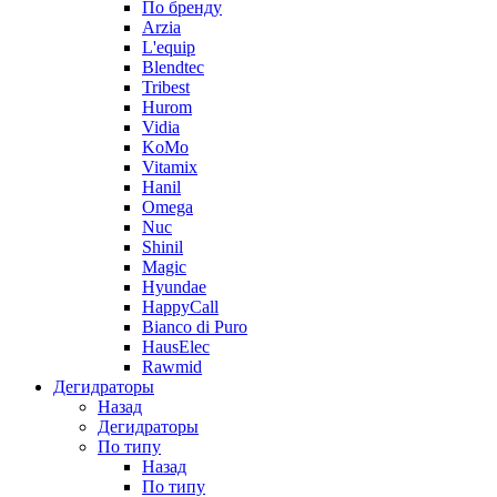
По бренду
Arzia
L'equip
Blendtec
Tribest
Hurom
Vidia
KoMo
Vitamix
Hanil
Omega
Nuc
Shinil
Magic
Hyundae
HappyCall
Bianco di Puro
HausElec
Rawmid
Дегидраторы
Назад
Дегидраторы
По типу
Назад
По типу