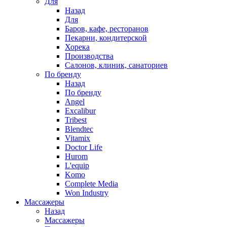
Для
Назад
Для
Баров, кафе, ресторанов
Пекарни, кондитерской
Хорека
Производства
Салонов, клиник, санаториев
По бренду
Назад
По бренду
Angel
Excalibur
Tribest
Blendtec
Vitamix
Doctor Life
Hurom
L'equip
Komo
Complete Media
Won Industry
Массажеры
Назад
Массажеры