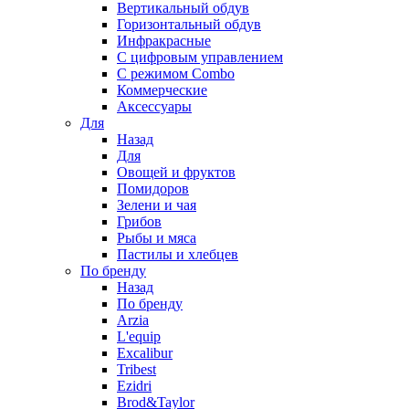
Вертикальный обдув
Горизонтальный обдув
Инфракрасные
С цифровым управлением
С режимом Combo
Коммерческие
Аксессуары
Для
Назад
Для
Овощей и фруктов
Помидоров
Зелени и чая
Грибов
Рыбы и мяса
Пастилы и хлебцев
По бренду
Назад
По бренду
Arzia
L'equip
Excalibur
Tribest
Ezidri
Brod&Taylor