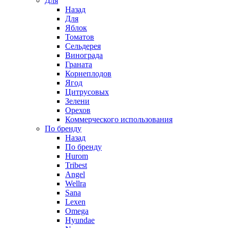
Для
Назад
Для
Яблок
Томатов
Cельдерея
Винограда
Граната
Корнеплодов
Ягод
Цитрусовых
Зелени
Орехов
Коммерческого использования
По бренду
Назад
По бренду
Hurom
Tribest
Angel
Wellra
Sana
Lexen
Omega
Hyundae