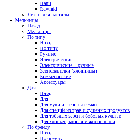
Hanil
Rawmid
Листы для пастилы
Мельницы
Назад
Мельницы
По типу
Назад
По типу
Ручные
Электрические
Электрические + ручные
Зернодавилки (хлопницы)
Коммерческие
Аксессуары
Для
Назад
Для
Для муки из зерен и семян
Для специй из трав и сушеных продуктов
Для твёрдых зерен и бобовых культур
Для хлопьев, мюсли и живой каши
По бренду
Назад
По бренду