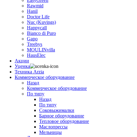
EasyGreen
Rawmid
Hanil
Doctor Life
Nuc (Kuvings)
Happycall
Bianco di Puro
Gapo
Treebys
MOULINvilla
HausElec
Акции
Уценка
Техника Arzia
Коммерческое оборудование
Назад
Коммерческое оборудование
По типу
Назад
По типу
Соковыжималки
Барное оборудование
Тепловое оборудование
Маслопрессы
Мельницы