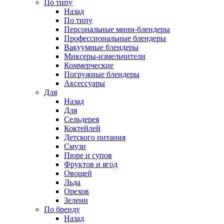
По типу
Назад
По типу
Персональные мини-блендеры
Профессиональные блендеры
Вакуумные блендеры
Миксеры-измельчители
Коммерческие
Погружные блендеры
Аксессуары
Для
Назад
Для
Сельдерея
Коктейлей
Детского питания
Смузи
Пюре и супов
Фруктов и ягод
Овощей
Льда
Орехов
Зелени
По бренду
Назад