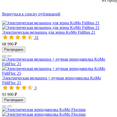
их прод
Вернуться к списку публикаций
Электрическая мельница для зерна KoMo Fidibus 21
31
00471
68 990 ₽
Распродано
Электрическая мельница + ручная зернодавилка KoMo
FidiFloc 21
3
00472
93 990 ₽
Распродано