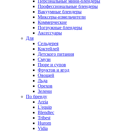
Персональные мини-блендеры
Профессиональные блендеры
Вакуумные блендеры
Миксеры-измельчители
Коммерческие
Погружные блендеры
Аксессуары
Для
Сельдерея
Коктейлей
Детского питания
Смузи
Пюре и супов
Фруктов и ягод
Овощей
Льда
Орехов
Зелени
По бренду
Arzia
L'equip
Blendtec
Tribest
Hurom
Vidia