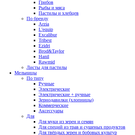
Грибов
Рыбы и мяса
Пастилы и хлебцев
По бренду
Arzia
L'equip
Excalibur
Tribest
Ezidri
Brod&Taylor
Hanil
Rawmid
Листы для пастилы
Мельницы
По типу
Ручные
Электрические
Электрические + ручные
Зернодавилки (хлопницы)
Коммерческие
Аксессуары
Для
Для муки из зерен и семян
Для специй из трав и сушеных продуктов
Для твёрдых зерен и бобовых культур