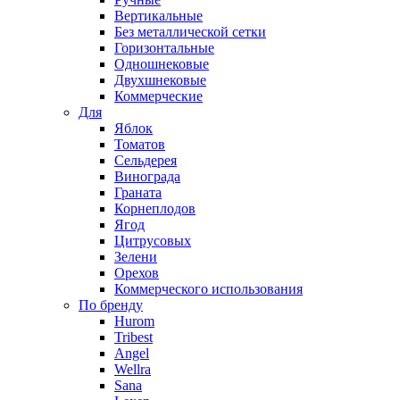
Вертикальные
Без металлической сетки
Горизонтальные
Одношнековые
Двухшнековые
Коммерческие
Для
Яблок
Томатов
Cельдерея
Винограда
Граната
Корнеплодов
Ягод
Цитрусовых
Зелени
Орехов
Коммерческого использования
По бренду
Hurom
Tribest
Angel
Wellra
Sana