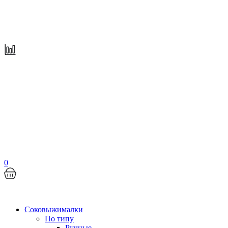
0
Соковыжималки
По типу
Ручные