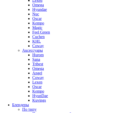
Lexen
Omega
Hyundae
Nuc
Oscar
Kempo
Magic
Feel Green
Cuchen
KHL
Coway
Аксессуары
Hurom
Sana
Tribest
Omega
Angel
Coway
Lexen
Oscar
Kempo
HyunDae
Kuvings
Блендеры
По типу