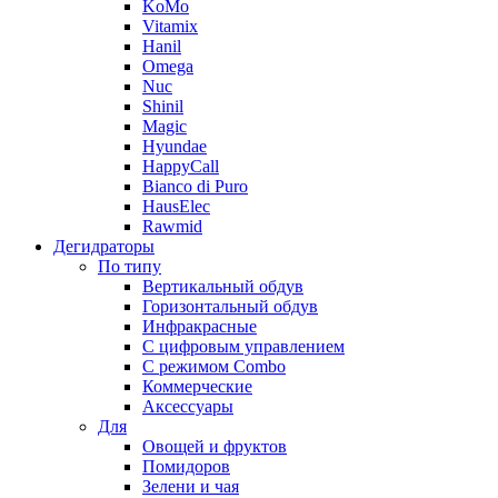
KoMo
Vitamix
Hanil
Omega
Nuc
Shinil
Magic
Hyundae
HappyCall
Bianco di Puro
HausElec
Rawmid
Дегидраторы
По типу
Вертикальный обдув
Горизонтальный обдув
Инфракрасные
С цифровым управлением
С режимом Combo
Коммерческие
Аксессуары
Для
Овощей и фруктов
Помидоров
Зелени и чая