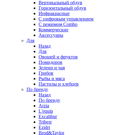
Вертикальный обдув
Горизонтальный обдув
Инфракрасные
С цифровым управлением
С режимом Combo
Коммерческие
Аксессуары
Для
Назад
Для
Овощей и фруктов
Помидоров
Зелени и чая
Грибов
Рыбы и мяса
Пастилы и хлебцев
По бренду
Назад
По бренду
Arzia
L'equip
Excalibur
Tribest
Ezidri
Brod&Taylor