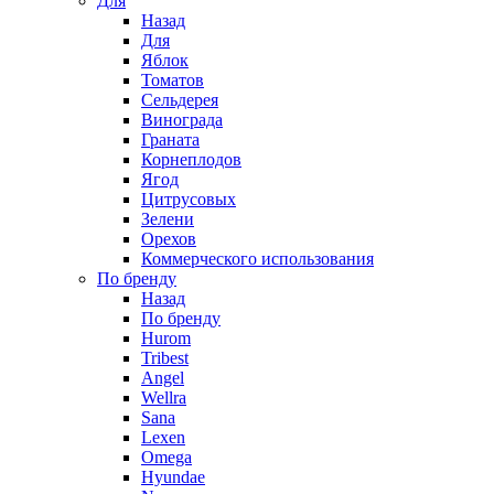
Для
Назад
Для
Яблок
Томатов
Cельдерея
Винограда
Граната
Корнеплодов
Ягод
Цитрусовых
Зелени
Орехов
Коммерческого использования
По бренду
Назад
По бренду
Hurom
Tribest
Angel
Wellra
Sana
Lexen
Omega
Hyundae