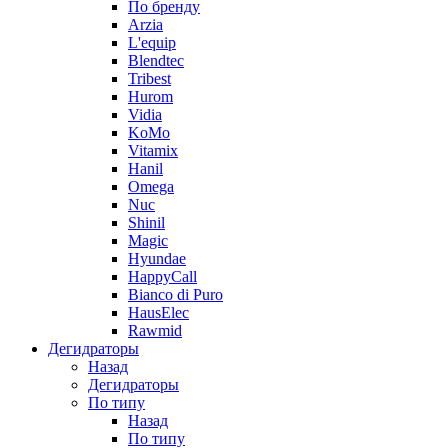
По бренду
Arzia
L'equip
Blendtec
Tribest
Hurom
Vidia
KoMo
Vitamix
Hanil
Omega
Nuc
Shinil
Magic
Hyundae
HappyCall
Bianco di Puro
HausElec
Rawmid
Дегидраторы
Назад
Дегидраторы
По типу
Назад
По типу