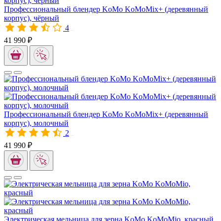
Профессиональный блендер KoMo KoMoMix+ (деревянный
корпус), чёрный
4
10319
41 990 ₽
Профессиональный блендер KoMo KoMoMix+ (деревянный
корпус), молочный
2
10320
41 990 ₽
Электрическая мельница для зерна KoMo KoMoMio, красный