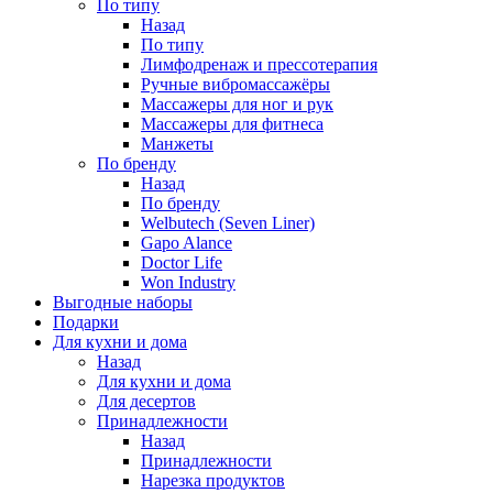
По типу
Назад
По типу
Лимфодренаж и прессотерапия
Ручные вибромассажёры
Массажеры для ног и рук
Массажеры для фитнеса
Манжеты
По бренду
Назад
По бренду
Welbutech (Seven Liner)
Gapo Alance
Doctor Life
Won Industry
Выгодные наборы
Подарки
Для кухни и дома
Назад
Для кухни и дома
Для десертов
Принадлежности
Назад
Принадлежности
Нарезка продуктов