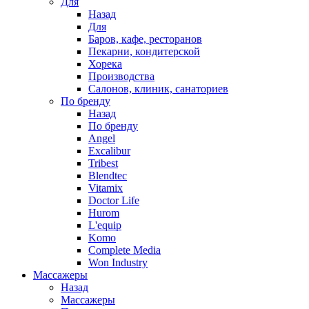
Для
Назад
Для
Баров, кафе, ресторанов
Пекарни, кондитерской
Хорека
Производства
Салонов, клиник, санаториев
По бренду
Назад
По бренду
Angel
Excalibur
Tribest
Blendtec
Vitamix
Doctor Life
Hurom
L'equip
Komo
Complete Media
Won Industry
Массажеры
Назад
Массажеры