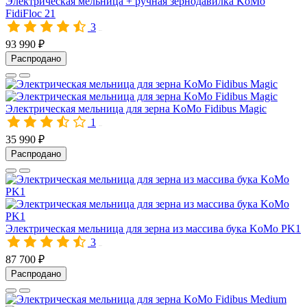
Электрическая мельница + ручная зернодавилка KoMo
FidiFloc 21
3
00472
93 990 ₽
Распродано
Электрическая мельница для зерна KoMo Fidibus Magic
1
10322
35 990 ₽
Распродано
Электрическая мельница для зерна из массива бука KoMo PK1
3
10039
87 700 ₽
Распродано