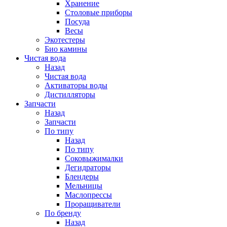
Хранение
Столовые приборы
Посуда
Весы
Экотестеры
Био камины
Чистая вода
Назад
Чистая вода
Активаторы воды
Дистилляторы
Запчасти
Назад
Запчасти
По типу
Назад
По типу
Соковыжималки
Дегидраторы
Блендеры
Мельницы
Маслопрессы
Проращиватели
По бренду
Назад