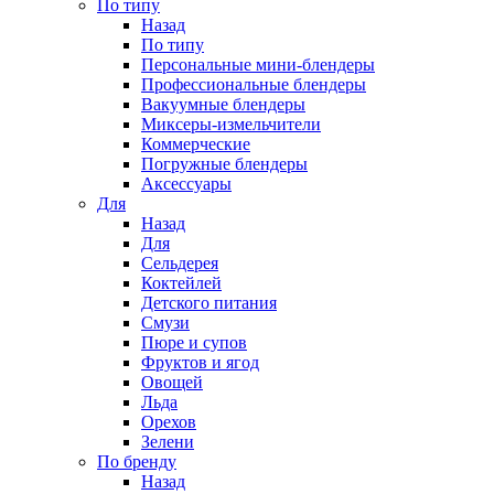
По типу
Назад
По типу
Персональные мини-блендеры
Профессиональные блендеры
Вакуумные блендеры
Миксеры-измельчители
Коммерческие
Погружные блендеры
Аксессуары
Для
Назад
Для
Сельдерея
Коктейлей
Детского питания
Смузи
Пюре и супов
Фруктов и ягод
Овощей
Льда
Орехов
Зелени
По бренду
Назад