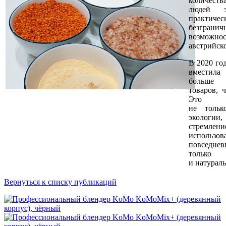
количеств
людей за
практичес
безгранич
возможно
австрийско
В 2020 год
вместил
больше 
товаров, ч
Это об
не тольк
эколо
стремлени
испол
повседн
только 
и натурал
Вернуться к списку публикаций