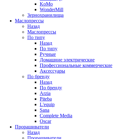
KoMo
WonderMill
Зернохранилища
Маслопрессы
Назад
Маслопрессы
По типу
Назад
По типу
Ручные
Домашние электрические
Профессиональные коммерческие
Аксессуары
По бренду
Назад
По бренду
Arzia
Piteba
L'equip
Sana
Complete Media
Oscar
Проращиватели
Назад
Проращиватели