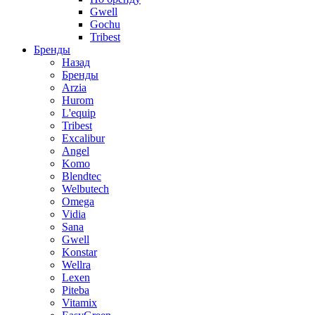
Gwell
Gochu
Tribest
Бренды
Назад
Бренды
Arzia
Hurom
L'equip
Tribest
Excalibur
Angel
Komo
Blendtec
Welbutech
Omega
Vidia
Sana
Gwell
Konstar
Wellra
Lexen
Piteba
Vitamix