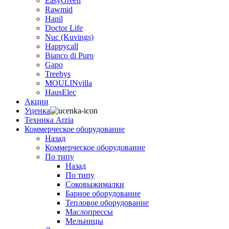
EasyGreen
Rawmid
Hanil
Doctor Life
Nuc (Kuvings)
Happycall
Bianco di Puro
Gapo
Treebys
MOULINvilla
HausElec
Акции
Уценка
Техника Arzia
Коммерческое оборудование
Назад
Коммерческое оборудование
По типу
Назад
По типу
Соковыжималки
Барное оборудование
Тепловое оборудование
Маслопрессы
Мельницы