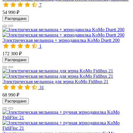
7
10323
54 990 ₽
Распродано
Электрическая мельница + зернодавилка KoMo Duett 200
1
00726
172 300 ₽
Распродано
Электрическая мельница для зерна KoMo Fidibus 21
31
00471
68 990 ₽
Распродано