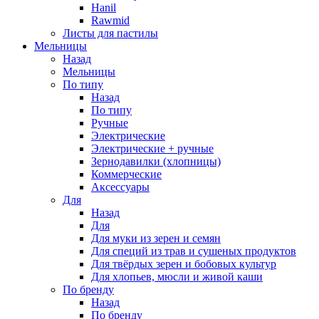
Hanil
Rawmid
Листы для пастилы
Мельницы
Назад
Мельницы
По типу
Назад
По типу
Ручные
Электрические
Электрические + ручные
Зернодавилки (хлопницы)
Коммерческие
Аксессуары
Для
Назад
Для
Для муки из зерен и семян
Для специй из трав и сушеных продуктов
Для твёрдых зерен и бобовых культур
Для хлопьев, мюсли и живой каши
По бренду
Назад
По бренду