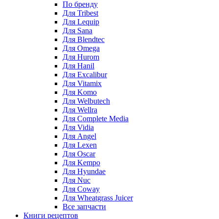
По бренду
Для Tribest
Для Lequip
Для Sana
Для Blendtec
Для Omega
Для Hurom
Для Hanil
Для Excalibur
Для Vitamix
Для Komo
Для Welbutech
Для Wellra
Для Complete Media
Для Vidia
Для Angel
Для Lexen
Для Oscar
Для Kempo
Для Hyundae
Для Nuc
Для Coway
Для Wheatgrass Juicer
Все запчасти
Книги рецептов