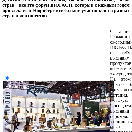
стран – всё это форум BIOFACH, который с каждым годом
привлекает в Нюрнберг всё больше участников из разных
стран и континентов.
С 12 по 
Герман
ежегодн
BIOFACH
в себя
выставку
продукто
косметиче
экосредс
На этом
можно б
натураль
питания,
бытову
Посещае
выставки
огром
экспонента
стран