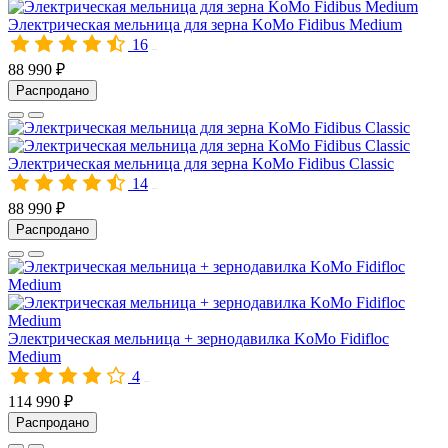
Электрическая мельница для зерна KoMo Fidibus Medium
16
00586
88 990 ₽
Распродано
Электрическая мельница для зерна KoMo Fidibus Classic
14
10165
88 990 ₽
Распродано
Электрическая мельница + зернодавилка KoMo Fidifloc
Medium
4
10038
114 990 ₽
Распродано