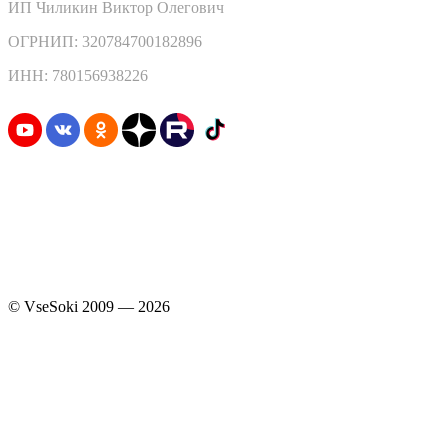
ИП Чиликин Виктор Олегович
ОГРНИП: 320784700182896
ИНН: 780156938226
Узнавайте первыми о скидках и акциях
© VseSoki 2009 — 2026