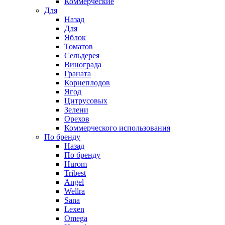
Коммерческие
Для
Назад
Для
Яблок
Томатов
Cельдерея
Винограда
Граната
Корнеплодов
Ягод
Цитрусовых
Зелени
Орехов
Коммерческого использования
По бренду
Назад
По бренду
Hurom
Tribest
Angel
Wellra
Sana
Lexen
Omega