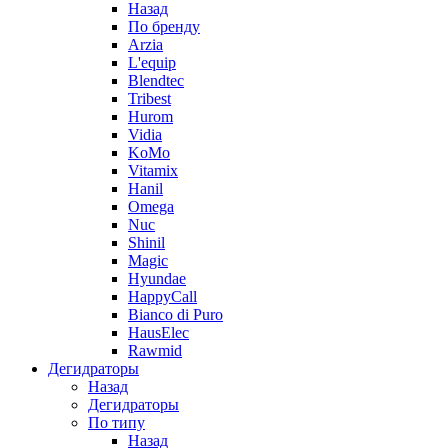
Назад
По бренду
Arzia
L'equip
Blendtec
Tribest
Hurom
Vidia
KoMo
Vitamix
Hanil
Omega
Nuc
Shinil
Magic
Hyundae
HappyCall
Bianco di Puro
HausElec
Rawmid
Дегидраторы
Назад
Дегидраторы
По типу
Назад