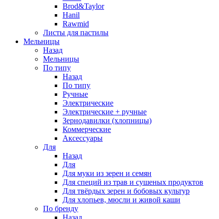
Brod&Taylor
Hanil
Rawmid
Листы для пастилы
Мельницы
Назад
Мельницы
По типу
Назад
По типу
Ручные
Электрические
Электрические + ручные
Зернодавилки (хлопницы)
Коммерческие
Аксессуары
Для
Назад
Для
Для муки из зерен и семян
Для специй из трав и сушеных продуктов
Для твёрдых зерен и бобовых культур
Для хлопьев, мюсли и живой каши
По бренду
Назад