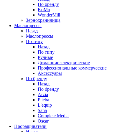
По бренду
KoMo
WonderMill
Зернохранилища
Маслопрессы
Назад
Маслопрессы
По типу
Назад
По типу
Ручные
Домашние электрические
Профессиональные коммерческие
Аксессуары
По бренду
Назад
По бренду
Arzia
Piteba
L'equip
Sana
Complete Media
Oscar
Проращиватели
Назад