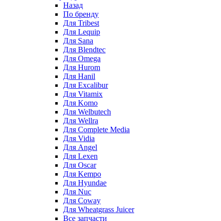
Назад
По бренду
Для Tribest
Для Lequip
Для Sana
Для Blendtec
Для Omega
Для Hurom
Для Hanil
Для Excalibur
Для Vitamix
Для Komo
Для Welbutech
Для Wellra
Для Complete Media
Для Vidia
Для Angel
Для Lexen
Для Oscar
Для Kempo
Для Hyundae
Для Nuc
Для Coway
Для Wheatgrass Juicer
Все запчасти