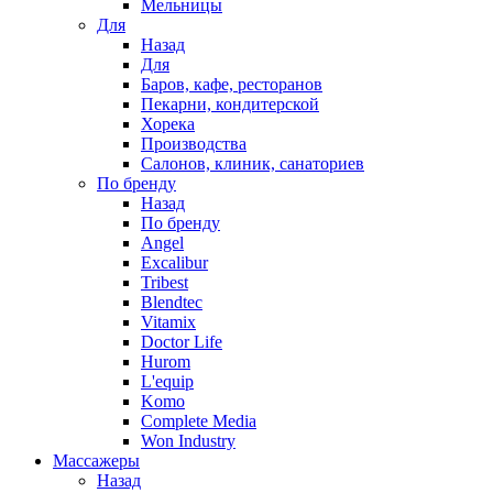
Мельницы
Для
Назад
Для
Баров, кафе, ресторанов
Пекарни, кондитерской
Хорека
Производства
Салонов, клиник, санаториев
По бренду
Назад
По бренду
Angel
Excalibur
Tribest
Blendtec
Vitamix
Doctor Life
Hurom
L'equip
Komo
Complete Media
Won Industry
Массажеры
Назад