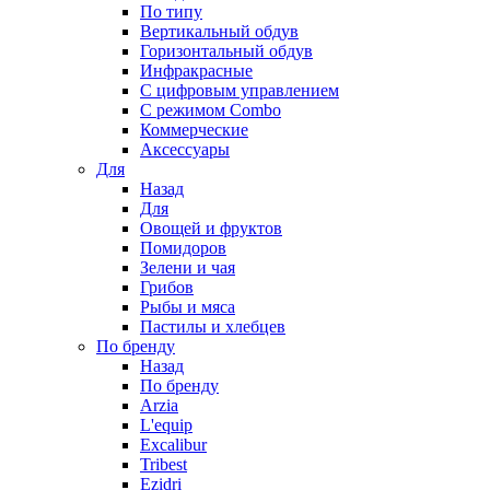
По типу
Вертикальный обдув
Горизонтальный обдув
Инфракрасные
С цифровым управлением
С режимом Combo
Коммерческие
Аксессуары
Для
Назад
Для
Овощей и фруктов
Помидоров
Зелени и чая
Грибов
Рыбы и мяса
Пастилы и хлебцев
По бренду
Назад
По бренду
Arzia
L'equip
Excalibur
Tribest
Ezidri