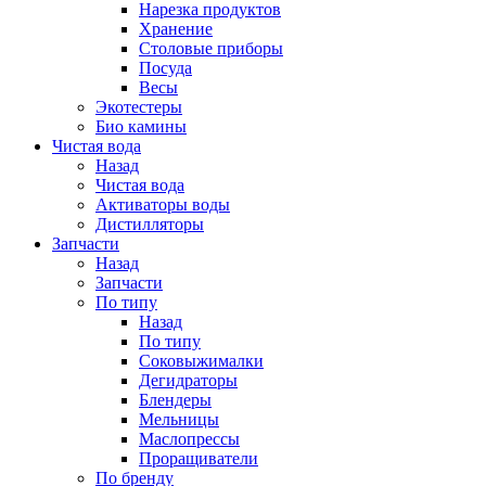
Нарезка продуктов
Хранение
Столовые приборы
Посуда
Весы
Экотестеры
Био камины
Чистая вода
Назад
Чистая вода
Активаторы воды
Дистилляторы
Запчасти
Назад
Запчасти
По типу
Назад
По типу
Соковыжималки
Дегидраторы
Блендеры
Мельницы
Маслопрессы
Проращиватели
По бренду