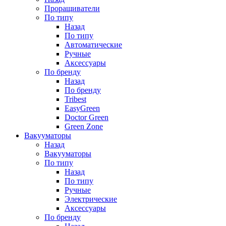
Проращиватели
По типу
Назад
По типу
Автоматические
Ручные
Аксессуары
По бренду
Назад
По бренду
Tribest
EasyGreen
Doctor Green
Green Zone
Вакууматоры
Назад
Вакууматоры
По типу
Назад
По типу
Ручные
Электрические
Аксессуары
По бренду