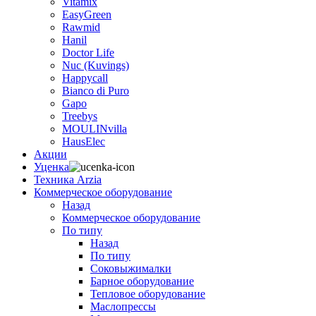
Vitamix
EasyGreen
Rawmid
Hanil
Doctor Life
Nuc (Kuvings)
Happycall
Bianco di Puro
Gapo
Treebys
MOULINvilla
HausElec
Акции
Уценка
Техника Arzia
Коммерческое оборудование
Назад
Коммерческое оборудование
По типу
Назад
По типу
Соковыжималки
Барное оборудование
Тепловое оборудование
Маслопрессы