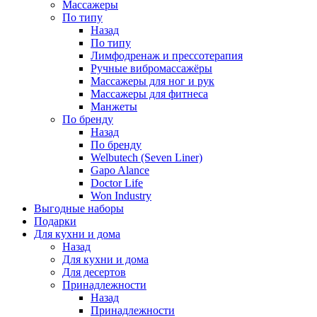
Массажеры
По типу
Назад
По типу
Лимфодренаж и прессотерапия
Ручные вибромассажёры
Массажеры для ног и рук
Массажеры для фитнеса
Манжеты
По бренду
Назад
По бренду
Welbutech (Seven Liner)
Gapo Alance
Doctor Life
Won Industry
Выгодные наборы
Подарки
Для кухни и дома
Назад
Для кухни и дома
Для десертов
Принадлежности
Назад
Принадлежности