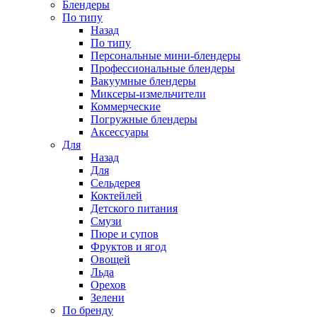
Блендеры
По типу
Назад
По типу
Персональные мини-блендеры
Профессиональные блендеры
Вакуумные блендеры
Миксеры-измельчители
Коммерческие
Погружные блендеры
Аксессуары
Для
Назад
Для
Сельдерея
Коктейлей
Детского питания
Смузи
Пюре и супов
Фруктов и ягод
Овощей
Льда
Орехов
Зелени
По бренду