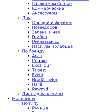
С режимом Combo
Коммерческие
Аксессуары
Для
Овощей и фруктов
Помидоров
Зелени и чая
Грибов
Рыбы и мяса
Пастилы и хлебцев
По бренду
Arzia
L'equip
Excalibur
Tribest
Ezidri
Brod&Taylor
Hanil
Rawmid
Листы для пастилы
Мельницы
По типу
Ручные