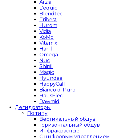
Arzia
L'equip
Blendtec
Tribest
Hurom
Vidia
KoMo
Vitamix
Hanil
Omega
Nuc
Shinil
Magic
Hyundae
HappyCall
Bianco di Puro
HausElec
Rawmid
Дегидраторы
По типу
Вертикальный обдув
Горизонтальный обдув
Инфракрасные
С цифровым управлением