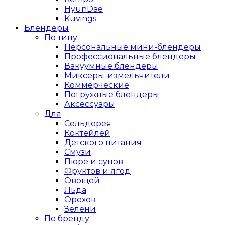
HyunDae
Kuvings
Блендеры
По типу
Персональные мини-блендеры
Профессиональные блендеры
Вакуумные блендеры
Миксеры-измельчители
Коммерческие
Погружные блендеры
Аксессуары
Для
Сельдерея
Коктейлей
Детского питания
Смузи
Пюре и супов
Фруктов и ягод
Овощей
Льда
Орехов
Зелени
По бренду