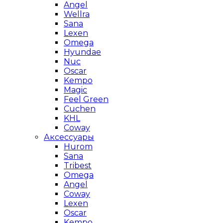
Angel
Wellra
Sana
Lexen
Omega
Hyundae
Nuc
Oscar
Kempo
Magic
Feel Green
Cuchen
KHL
Coway
Аксессуары
Hurom
Sana
Tribest
Omega
Angel
Coway
Lexen
Oscar
Kempo