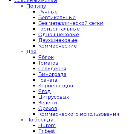
Соковыжималки
По типу
Ручные
Вертикальные
Без металлической сетки
Горизонтальные
Одношнековые
Двухшнековые
Коммерческие
Для
Яблок
Томатов
Cельдерея
Винограда
Граната
Корнеплодов
Ягод
Цитрусовых
Зелени
Орехов
Коммерческого использования
По бренду
Hurom
Tribest