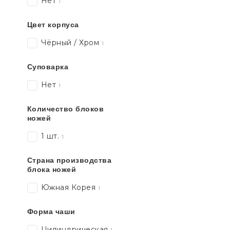
Нет
1
Цвет корпуса
Чёрный / Хром
1
Суповарка
Нет
1
Количество блоков
ножей
1 шт.
1
Страна производства
блока ножей
Южная Корея
1
Форма чаши
Цилиндрическая