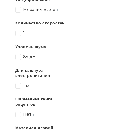
Механическое
1
Количество скоростей
1
1
Уровень шума
85 дБ
1
Длина шнура
электропитания
1 м
1
Фирменная книга
рецептов
Нет
1
Материал лезвий