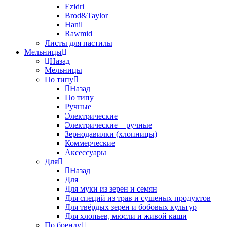
Ezidri
Brod&Taylor
Hanil
Rawmid
Листы для пастилы
Мельницы
Назад
Мельницы
По типу
Назад
По типу
Ручные
Электрические
Электрические + ручные
Зернодавилки (хлопницы)
Коммерческие
Аксессуары
Для
Назад
Для
Для муки из зерен и семян
Для специй из трав и сушеных продуктов
Для твёрдых зерен и бобовых культур
Для хлопьев, мюсли и живой каши
По бренду