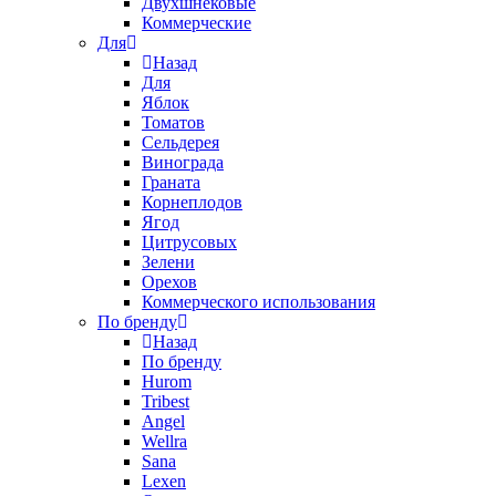
Двухшнековые
Коммерческие
Для
Назад
Для
Яблок
Томатов
Cельдерея
Винограда
Граната
Корнеплодов
Ягод
Цитрусовых
Зелени
Орехов
Коммерческого использования
По бренду
Назад
По бренду
Hurom
Tribest
Angel
Wellra
Sana
Lexen