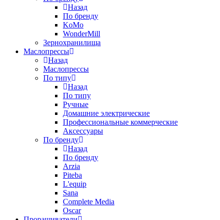
Назад
По бренду
KoMo
WonderMill
Зернохранилища
Маслопрессы
Назад
Маслопрессы
По типу
Назад
По типу
Ручные
Домашние электрические
Профессиональные коммерческие
Аксессуары
По бренду
Назад
По бренду
Arzia
Piteba
L'equip
Sana
Complete Media
Oscar
Проращиватели