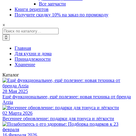
Все запчасти
Книги рецептов
Получите скидку 10% на заказ по промокоду
×
Главная
Для кухни и дома
Принадлежности
Хранение
Хранение
Каталог
Винтажная баночка для коктейлей Ball Mason jar, 120 мл
Знаменитые Ball Mason jar винтажные баночки для коктейлей, 
28 Мая 2025
Ещё функциональнее, ещё полезнее: новая техника от бренда
Arzia
02 Марта 2026
Весеннее обновление: подарки для тонуса и лёгкости
16 Февраля 2026