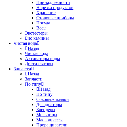
Принадлежности
Нарезка продуктов
Хранение
Столовые приборы
Посуда
Весы
Экотестеры
Био камины
Чистая вода
Назад
Чистая вода
Активаторы воды
Дистилляторы
Запчасти
Назад
Запчасти
По типу
Назад
По типу
Соковыжималки
Дегидраторы
Блендеры
Мельницы
Маслопрессы
Проращиватели