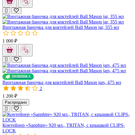
Винтажная баночка для коктейлей Ball Mason jar, 240 мл
Винтажная баночка для коктейлей Ball Mason jar, 355 мл
Знаменитые Ball Mason jar, винтажные баночки для коктейлей,
00791
1 000 ₽
НОВИНКА
Винтажная баночка для коктейлей Ball Mason jars, 475 мл
2
Герметичная крышка SUNRISE (розовая)
10457
1 200 ₽
Крышка SUNRISE с герметичной застёжкой в несколько раз проч
Распродано
Крышки SUNRISE имеют элегантный внешний вид и изящный диз
Контейнер «Sapphire» 920 мл., TRITAN, с крышкой CLIPS-
LOCK