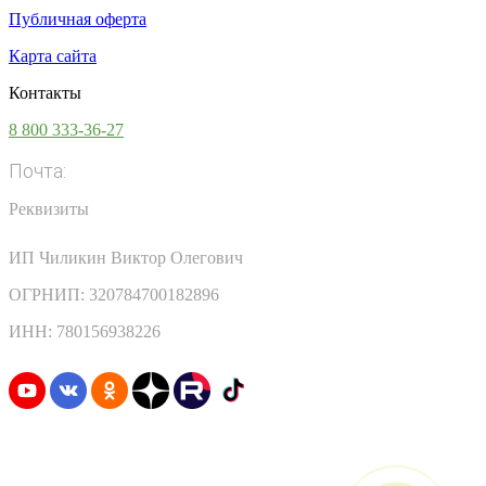
Публичная оферта
Карта сайта
Контакты
8 800 333-36-27
Почта:
info@vsesoki.com
Реквизиты
ИП Чиликин Виктор Олегович
ОГРНИП: 320784700182896
ИНН: 780156938226
Узнавайте первыми о скидках и акциях