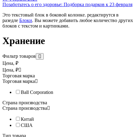
Позаботьтесь о его здоровье: Подборка подарков к 23 февраля
Винтажная баночка для коктейлей Ball Mason jar, 355 мл
Это текстовый блок в боковой колонке. редактирутся в
разедле
Блоки
. Вы можете добавить любое количество других
Знаменитые Mason jar винтажные баночки для коктейлей, смузи
блоков с текстом и картинками.
Хранение
Фильтр товаров
Цена, ₽
Цена, ₽
Торговая марка
Торговая марка
Винтажная баночка для коктейлей Ball Mason jars, 475 мл
Ball Corporation
Знаменитые Mason jar – винтажные баночки для подачи коктейл
Страна производства
Страна производства
Стандартный диаметр горла (70 мм) позволяет использовать д
Китай
США
Тип товара