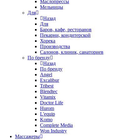
Маслопрессы
Мельницы
Для
Назад
Для
Баров, кафе, ресторанов
Пекарни, кондитерской
Хорека
Производства
Салонов, клиник, санаториев
По бренду
Назад
По бренду
Angel
Excalibur
Tribest
Blendtec
Vitamix
Doctor Life
Hurom
L'equip
Komo
Complete Media
Won Industry
Массажеры