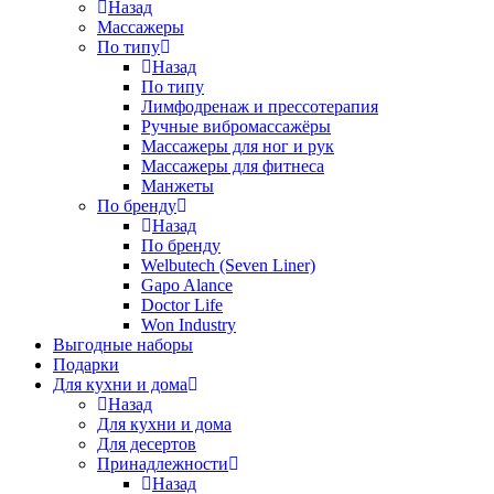
Назад
Массажеры
По типу
Назад
По типу
Лимфодренаж и прессотерапия
Ручные вибромассажёры
Массажеры для ног и рук
Массажеры для фитнеса
Манжеты
По бренду
Назад
По бренду
Welbutech (Seven Liner)
Gapo Alance
Doctor Life
Won Industry
Выгодные наборы
Подарки
Для кухни и дома
Назад
Для кухни и дома
Для десертов
Принадлежности
Назад