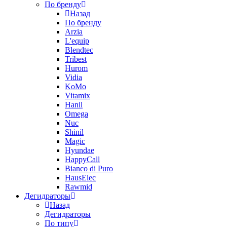
По бренду
Назад
По бренду
Arzia
L'equip
Blendtec
Tribest
Hurom
Vidia
KoMo
Vitamix
Hanil
Omega
Nuc
Shinil
Magic
Hyundae
HappyCall
Bianco di Puro
HausElec
Rawmid
Дегидраторы
Назад
Дегидраторы
По типу