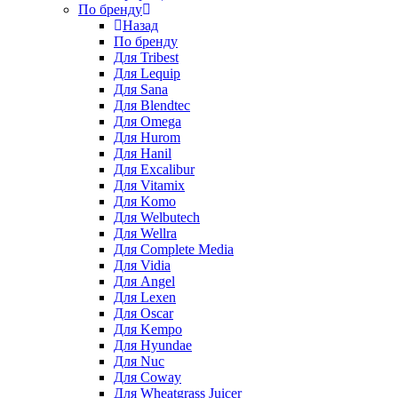
По бренду
Назад
По бренду
Для Tribest
Для Lequip
Для Sana
Для Blendtec
Для Omega
Для Hurom
Для Hanil
Для Excalibur
Для Vitamix
Для Komo
Для Welbutech
Для Wellra
Для Complete Media
Для Vidia
Для Angel
Для Lexen
Для Oscar
Для Kempo
Для Hyundae
Для Nuc
Для Coway
Для Wheatgrass Juicer