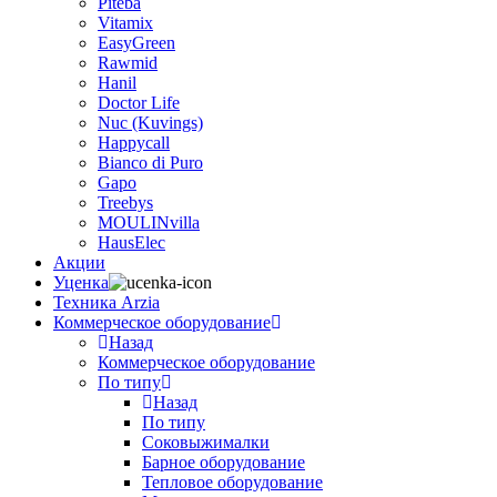
Piteba
Vitamix
EasyGreen
Rawmid
Hanil
Doctor Life
Nuc (Kuvings)
Happycall
Bianco di Puro
Gapo
Treebys
MOULINvilla
HausElec
Акции
Уценка
Техника Arzia
Коммерческое оборудование
Назад
Коммерческое оборудование
По типу
Назад
По типу
Соковыжималки
Барное оборудование
Тепловое оборудование