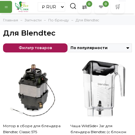
0
0
⇄
❤
=
🛒
Главная
Запчасти
По бренду
Для Blendtec
Для Blendtec
Для Blendtec
Мотор в сборе для блендера Blendtec Classic 575
Двигатель для блендера Blendtec Classic 575.
Фильтр товаров
Чаша WildSide+ Jar для блендера Blendtec (с блоком ножей)
Чаша WildSide+ имеет пять сторон, угловатую форму и широ
Чаша производства США с полезным оьъёмом 1,1 л изготовлен
Мотор в сборе для блендера
Чаша WildSide+ Jar для
Blendtec Classic 575
блендера Blendtec (с блоком
Ножи WildSide+ впаяны прямо в чашу аппарата, поэтому их о