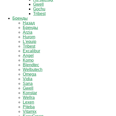
Gwell
Gochu
Tribest
Бренды
Назад
Бренды
Arzia
Hurom
L'equip
Tribest
Excalibur
Angel
Komo
Blendtec
Welbutech
Omega
Vidia
Sana
Gwell
Konstar
Wellra
Lexen
Piteba
Vitamix