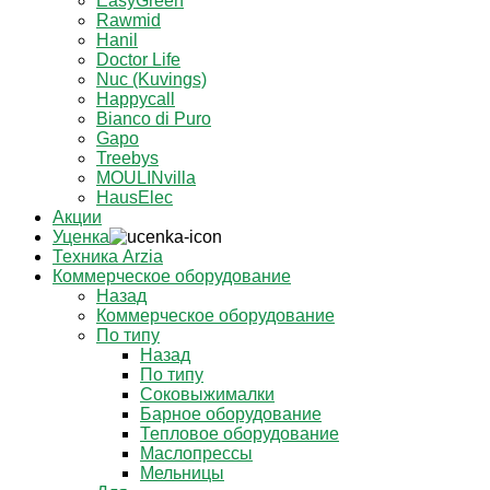
EasyGreen
Rawmid
Hanil
Doctor Life
Nuc (Kuvings)
Happycall
Bianco di Puro
Gapo
Treebys
MOULINvilla
HausElec
Акции
Уценка
Техника Arzia
Коммерческое оборудование
Назад
Коммерческое оборудование
По типу
Назад
По типу
Соковыжималки
Барное оборудование
Тепловое оборудование
Маслопрессы
Мельницы