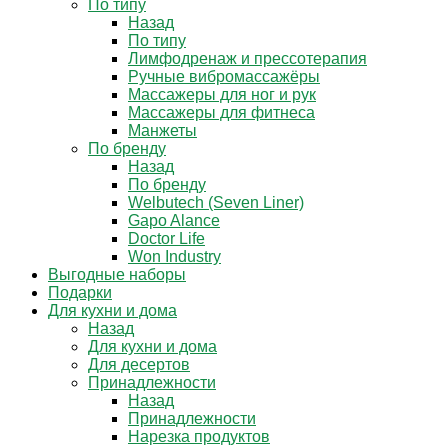
По типу
Назад
По типу
Лимфодренаж и прессотерапия
Ручные вибромассажёры
Массажеры для ног и рук
Массажеры для фитнеса
Манжеты
По бренду
Назад
По бренду
Welbutech (Seven Liner)
Gapo Alance
Doctor Life
Won Industry
Выгодные наборы
Подарки
Для кухни и дома
Назад
Для кухни и дома
Для десертов
Принадлежности
Назад
Принадлежности
Нарезка продуктов