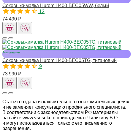
Соковыжималка Hurom H400-BEC05WW, белый
12
11153
74 490 ₽
Мультишнек
Соковыжималка Hurom H400-BEC05TG, титановый
9
11154
73 990 ₽
Статья создана исключительно в ознакомительных целях
и не заменяет консультацию профильного специалиста.
В соответствии с законодательством РФ материалы
на сайте www.vsesoki.ru принадлежат Чиликину В.О.
и могут использоваться только с его письменного
разрешения.