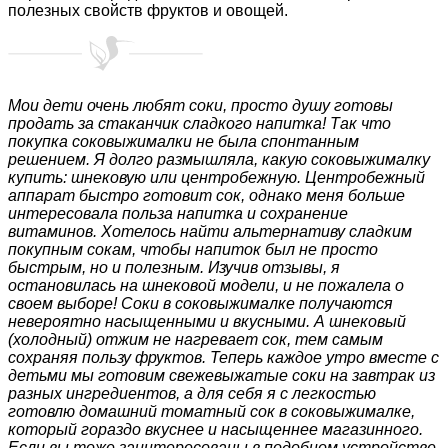
полезных свойств фруктов и овощей.
Мои дети очень любят соки, просто душу готовы
продать за стаканчик сладкого напитка! Так что
покупка соковыжималки не была спонтанным
решением. Я долго размышляла, какую соковыжималку
купить: шнековую или центробежную. Центробежный
аппарат быстро готовит сок, однако меня больше
интересовала польза напитка и сохранение
витаминов. Хотелось найти альтернативу сладким
покупным сокам, чтобы напиток был не просто
быстрым, но и полезным. Изучив отзывы, я
остановилась на шнековой модели, и не пожалела о
своем выборе! Соки в соковыжималке получаются
невероятно насыщенными и вкусными. А шнековый
(холодный) отжим не нагревает сок, тем самым
сохраняя пользу фруктов. Теперь каждое утро вместе с
детьми мы готовим свежевыжатые соки на завтрак из
разных ингредиентов, а для себя я с легкостью
готовлю домашний томатный сок в соковыжималке,
который гораздо вкуснее и насыщеннее магазинного.
Если вы тоже заинтересованы в подобном устройстве,