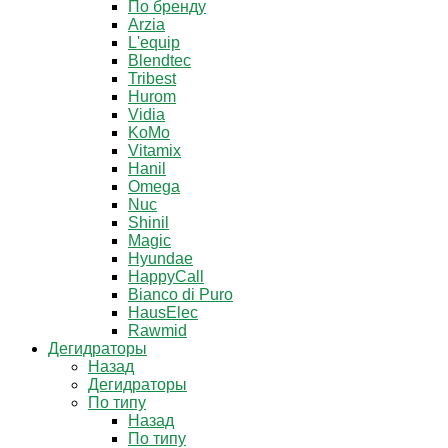
По бренду
Arzia
L'equip
Blendtec
Tribest
Hurom
Vidia
KoMo
Vitamix
Hanil
Omega
Nuc
Shinil
Magic
Hyundae
HappyCall
Bianco di Puro
HausElec
Rawmid
Дегидраторы
Назад
Дегидраторы
По типу
Назад
По типу