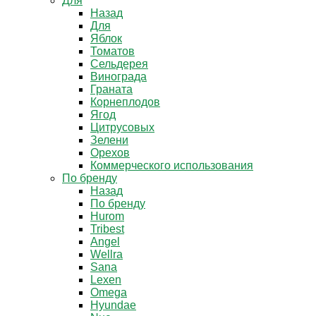
Для
Назад
Для
Яблок
Томатов
Cельдерея
Винограда
Граната
Корнеплодов
Ягод
Цитрусовых
Зелени
Орехов
Коммерческого использования
По бренду
Назад
По бренду
Hurom
Tribest
Angel
Wellra
Sana
Lexen
Omega
Hyundae