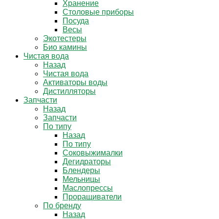
Хранение
Столовые приборы
Посуда
Весы
Экотестеры
Био камины
Чистая вода
Назад
Чистая вода
Активаторы воды
Дистилляторы
Запчасти
Назад
Запчасти
По типу
Назад
По типу
Соковыжималки
Дегидраторы
Блендеры
Мельницы
Маслопрессы
Проращиватели
По бренду
Назад