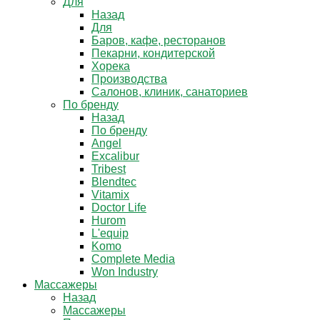
Для
Назад
Для
Баров, кафе, ресторанов
Пекарни, кондитерской
Хорека
Производства
Салонов, клиник, санаториев
По бренду
Назад
По бренду
Angel
Excalibur
Tribest
Blendtec
Vitamix
Doctor Life
Hurom
L'equip
Komo
Complete Media
Won Industry
Массажеры
Назад
Массажеры