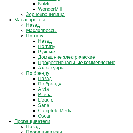
KoMo
WonderMill
Зернохранилища
Маслопрессы
Назад
Маслопрессы
По типу
Назад
По типу
Ручные
Домашние электрические
Профессиональные коммерческие
Аксессуары
По бренду
Назад
По бренду
Arzia
Piteba
L'equip
Sana
Complete Media
Oscar
Проращиватели
Назад
Проращиватели