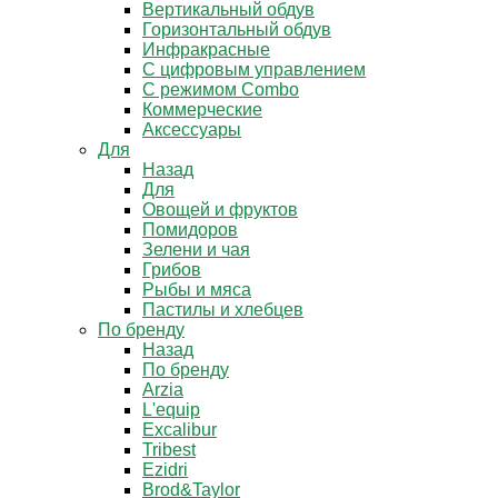
Вертикальный обдув
Горизонтальный обдув
Инфракрасные
С цифровым управлением
С режимом Combo
Коммерческие
Аксессуары
Для
Назад
Для
Овощей и фруктов
Помидоров
Зелени и чая
Грибов
Рыбы и мяса
Пастилы и хлебцев
По бренду
Назад
По бренду
Arzia
L'equip
Excalibur
Tribest
Ezidri
Brod&Taylor