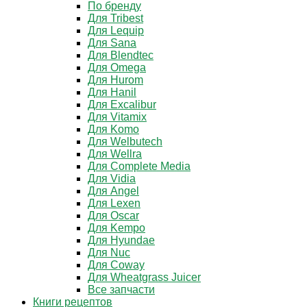
По бренду
Для Tribest
Для Lequip
Для Sana
Для Blendtec
Для Omega
Для Hurom
Для Hanil
Для Excalibur
Для Vitamix
Для Komo
Для Welbutech
Для Wellra
Для Complete Media
Для Vidia
Для Angel
Для Lexen
Для Oscar
Для Kempo
Для Hyundae
Для Nuc
Для Coway
Для Wheatgrass Juicer
Все запчасти
Книги рецептов