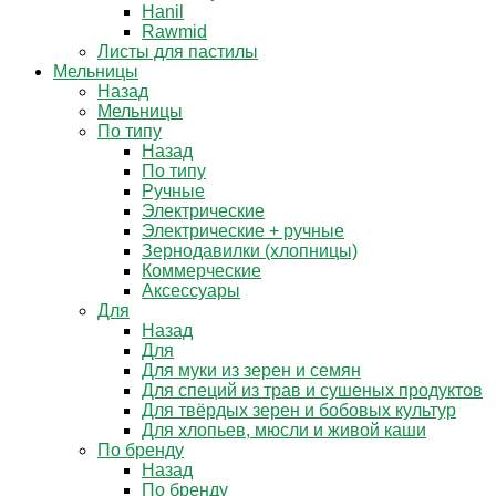
Hanil
Rawmid
Листы для пастилы
Мельницы
Назад
Мельницы
По типу
Назад
По типу
Ручные
Электрические
Электрические + ручные
Зернодавилки (хлопницы)
Коммерческие
Аксессуары
Для
Назад
Для
Для муки из зерен и семян
Для специй из трав и сушеных продуктов
Для твёрдых зерен и бобовых культур
Для хлопьев, мюсли и живой каши
По бренду
Назад
По бренду