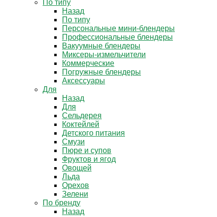
По типу
Назад
По типу
Персональные мини-блендеры
Профессиональные блендеры
Вакуумные блендеры
Миксеры-измельчители
Коммерческие
Погружные блендеры
Аксессуары
Для
Назад
Для
Сельдерея
Коктейлей
Детского питания
Смузи
Пюре и супов
Фруктов и ягод
Овощей
Льда
Орехов
Зелени
По бренду
Назад