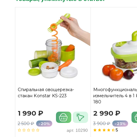
Спиральная овощерезка-
Многофункционал
стакан Konstar KS-223
измельчитель 4 в 1 
180
1 990 ₽
2 990 ₽
2 500 ₽
3 900 ₽
-20%
-23%
5
арт.
10290