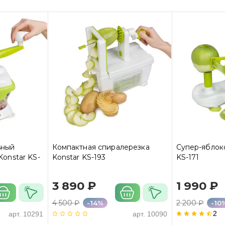
ьный
Компактная спиралерезка
Супер-яблок
Konstar KS-
Konstar KS-193
KS-171
3 890 ₽
1 990 ₽
4 500 ₽
2 200 ₽
-14%
-10
2
арт.
10291
арт.
10090