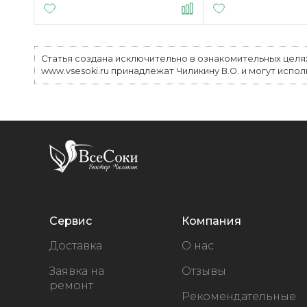
Статья создана исключительно в ознакомительных целя
www.vsesoki.ru принадлежат Чиликину В.О. и могут испо
Сервис
Компания
Доставка
О нас
Заявка на
Отзывы
ремонт
Рекомендательные