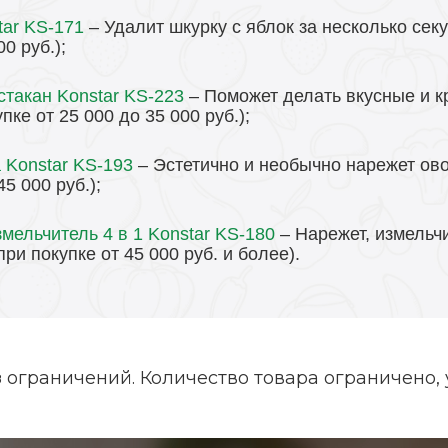
tar KS-171
– Удалит шкурку с яблок за несколько секу
000
руб.
);
такан Konstar KS-223
– Поможет делать вкусные и 
упке от 25 000 до 35 000
руб.
);
 Konstar KS-193
– Эстетично и необычно нарежет ов
 45 000
руб.
);
ельчитель 4 в 1 Konstar KS-180
– Нарежет, измельч
ри покупке от 45 000 руб. и более).
з ограничений.
Количество товара ограничено