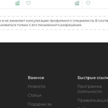
х и не заменяет консультацию профильного специалиста. В соот
льзоваться только с его письменного разрешения.
Важное
Быстрые ссыл
Новости
Программа
лояльности
Статьи
Правила акци
Подарки за