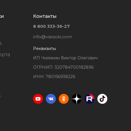
ки
Контакты
8 800 333-36-27
info@vsesoki.com
й
Реквизиты
ерта
ИП Чиликин Виктор Олегович
ОГРНИП: 320784700182896
ИНН: 780156938226
х