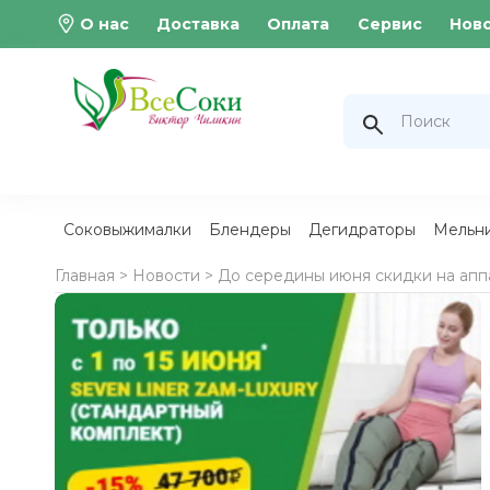
О нас
Доставка
Оплата
Сервис
Нов
Соковыжималки
Блендеры
Дегидраторы
Мельн
Главная >
Новости
> До середины июня скидки на апп